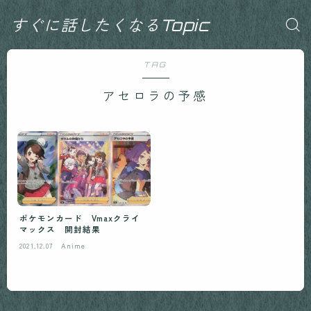
すぐに話したくなるTopic
TAG
アセロラの予感
ポケモンカード Vmaxクライ
マックス 開封結果
2021.12.07
Anime