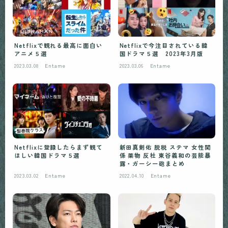
Netflixで観れる最高に面白い
Netflixで今注目されている韓
アニメ５選
国ドラマ５選 2023年3月版
2023.03.08
Entame
2023.03.06
Entame
Netflixに登録したらまず観て
新田真剣佑 脱税 ステマ 女性関
ほしい韓国ドラマ５選
係 薬物 反社 東谷義和の芸能暴
露・ガーシー砲まとめ
2023.03.02
Entame
2022.04.10
Entame