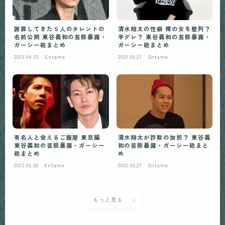
謝罪してきた５人のタレントの
清水翔太の性癖 裸の女を整列？
名前公開 東谷義和の芸能暴露・
半グレ？ 東谷義和の芸能暴露・
ガーシー砲まとめ
ガーシー砲まとめ
2022.04.03
Entame
2022.03.31
Entame
有名人と会えるご飯屋 東京編
清水翔太が詐欺の加担？ 東谷義
東谷義和の芸能暴露・ガーシー
和の芸能暴露・ガーシー砲まと
砲まとめ￼
め
2022.03.30
Entame
2022.03.27
Entame
もっと見る