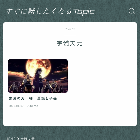
すぐに話したくなるTopic
TAG
宇髄天元
鬼滅の刃 柱 裏話と子孫
2022.01.07
Anime
HOME
宇髄天元