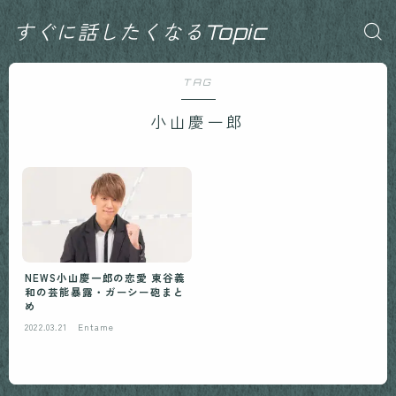
すぐに話したくなるTopic
TAG
小山慶一郎
NEWS小山慶一郎の恋愛 東谷義
和の芸能暴露・ガーシー砲まと
め
2022.03.21
Entame