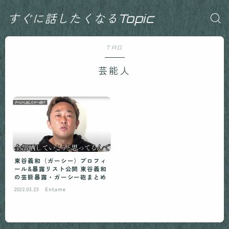
すぐに話したくなるTopic
TAG
芸能人
東谷義和（ガーシー）プロフィ
ール&暴露リスト公開 東谷義和
の芸能暴露・ガーシー砲まとめ
2022.03.23
Entame