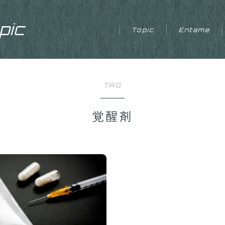
ic
Topic
Entame
TAG
覚醒剤