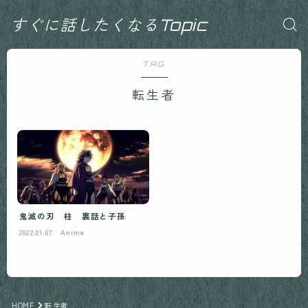
すぐに話したくなるTopic
TAG
転生者
鬼滅の刃 柱 裏話と子孫
2022.01.07
Anime
HOME
転生者