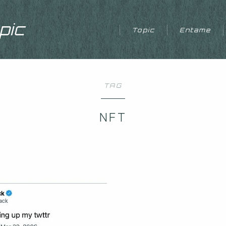
ic
Topic
Entame
TAG
NFT