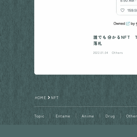
誰でも分かるNFT T
落札
2022.01.04
Others
HOME
NFT
Topic
Entame
Anime
Drug
Othe