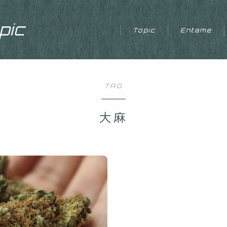
ic
Topic
Entame
TAG
大麻