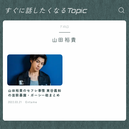
すぐに話したくなるTopic
TAG
山田裕貴
山田裕貴のセフレ事情 東谷義和
の芸能暴露・ガーシー砲まとめ
2022.03.21
Entame