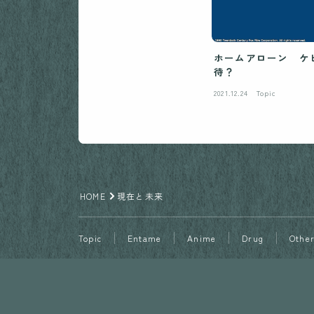
ホームアローン ケ
待？
2021.12.24
Topic
HOME
現在と未来
Topic
Entame
Anime
Drug
Othe