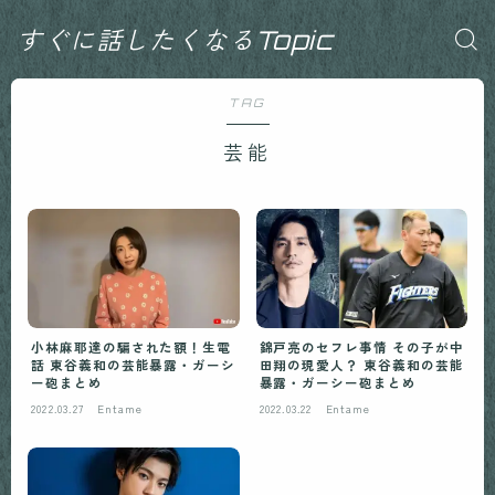
すぐに話したくなるTopic
TAG
芸能
錦戸亮のセフレ事情 その子が中
小林麻耶達の騙された額！生電
田翔の現愛人？ 東谷義和の芸能
話 東谷義和の芸能暴露・ガーシ
暴露・ガーシー砲まとめ
ー砲まとめ
2022.03.27
Entame
2022.03.22
Entame