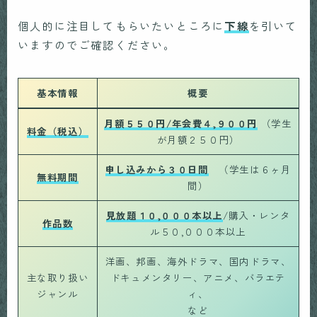
個人的に注目してもらいたいところに
下線
を引いて
いますのでご確認ください。
基本情報
概要
月額５５０円/年会費４,９００円
（学生
料金（税込）
が月額２５０円）
申し込みから３０日間
（学生は６ヶ月
無料期間
間）
見放題１０,０００本以上
/購入・レンタ
作品数
ル５０,０００本以上
洋画、邦画、海外ドラマ、国内ドラマ、
主な取り扱い
ドキュメンタリー、アニメ、バラエテ
ジャンル
ィ、
など